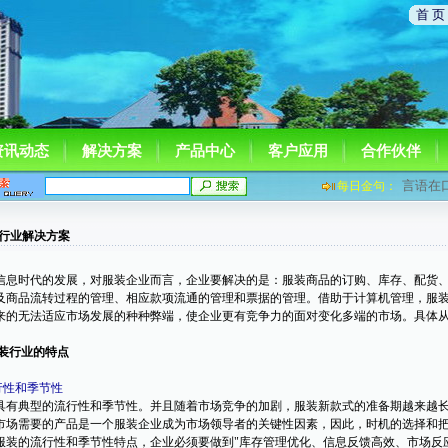
首 页
资讯动态
解决方案
产品中心
客户应用
合作伙伴
言语在
每日金句：
行业解决方案
息时代的发展，对服装企业而言，企业要解决的是：服装商品的订购、库存、配货、
及商品流转过程的管理、相应款项流通的管理和票据的管理。借助于计算机管理，服
来的无法适应市场发展的种种弊端，使企业更有竞争力的面对变化多端的市场。具体
服装行业的特点
行性和季节性
有典型的流行性和季节性。并且随着市场竞争的加剧，服装新款式的准备期越来越长
市场需要的产品是一个服装企业成为市场领导者的关键性因素，因此，时机的选择和
装的流行性和季节性特点，企业必须要做到"库存管理优化、信息反馈高效、市场反