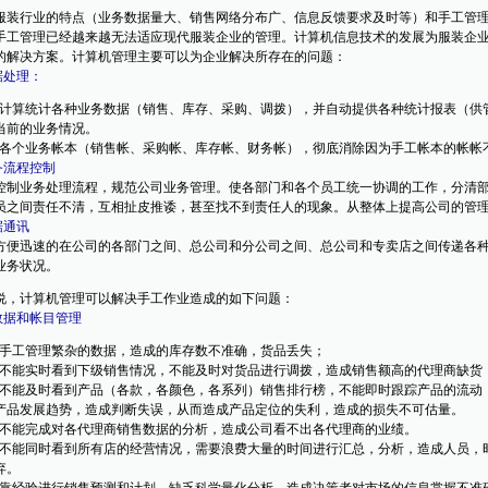
装行业的特点（业务数据量大、销售网络分布广、信息反馈要求及时等）和手工管理
手工管理已经越来越无法适应现代服装企业的管理。计算机信息技术的发展为服装企
的解决方案。计算机管理主要可以为企业解决所存在的问题：
据处理：
计算统计各种业务数据（销售、库存、采购、调拨），并自动提供各种统计报表（供
当前的业务情况。
各个业务帐本（销售帐、采购帐、库存帐、财务帐），彻底消除因为手工帐本的帐帐
务流程控制
制业务处理流程，规范公司业务管理。使各部门和各个员工统一协调的工作，分清部
员之间责任不清，互相扯皮推诿，甚至找不到责任人的现象。从整体上提高公司的管
据通讯
便迅速的在公司的各部门之间、总公司和分公司之间、总公司和专卖店之间传递各种
业务状况。
说，计算机管理可以解决手工作业造成的如下问题：
对数据和帐目管理
手工管理繁杂的数据，造成的库存数不准确，货品丢失；
不能实时看到下级销售情况，不能及时对货品进行调拨，造成销售额高的代理商缺货
不能及时看到产品（各款，各颜色，各系列）销售排行榜，不能即时跟踪产品的流动
产品发展趋势，造成判断失误，从而造成产品定位的失利，造成的损失不可估量。
不能完成对各代理商销售数据的分析，造成公司看不出各代理商的业绩。
不能同时看到所有店的经营情况，需要浪费大量的时间进行汇总，分析，造成人员，
弃。