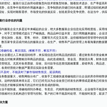
的世纪，服装行业正由劳动密集型向技术密集型转换。随着技术进步、生产率提高和
优势，在竞争中发挥的作用越来越小，竞争制胜的关键已转向速度，即通过组织机构
缩短，实现对顾客需求、市场变化的快速反应，创造差异化竞争优势。在这当中，供
服装行业存在的问题
内服装企业大多是近年来崛起的企业，绝大多数服装企业信息化应用程度低，采用传
争，对手工管理模式提出了严峻挑战。商品品种日益丰富，流行周期越来越短，企业
、变化加快，批发、零售、特许、买断等方式交叉应用，这些都增加经营管理中的结
、数百家专卖店或代销点的服装企业，在生产、销售和产品的管理上有着海量的数据
理。
数据准确性低，帐目混乱（帐帐不符，帐实不符）
企业通过人工单据流转程序，来实现信息流对商品流的跟踪；通过财务库存资金账来
期盘点对账来调整账目和商品的损益。由此造成物流、资金流、票据流分离，财务信
经营情况。尤其对各类票据、应收、应付款等信息查找困难重重，差错率高，商品进
，各类经营统计数据严重滞后实际业务需要。
数据不及时，不能及时了解市场销售情况，延误商机
务数据量大，销售网络分布广，依靠手工很难快速准确地统计出企业的库存和销售状
表。这样的报表来得太迟，它们已经无法为企业改变已经发生的事情或是避免已经发
的信息才能够反映每天的运作对业务造成的影响。
业不能快速、准确地得到办事处、专卖店、代销商场的销售情况，企业领导不能及时
部很难对分支机构进行管理与控制。客户的订单不能及时处理、不能按时发货，延误
解决方案