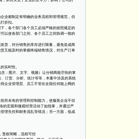
确，从而失去了企业的竞争力，影响了公司的
企业都制定有明确的业务流程和管理规范，但
免打折扣。
下，各个部门各个员工必须严格的按照规定的
程可以使各部门之间、各个员工之间协调一致的
发货，对分销售的库存进行限量，避免造成商
囤货又能及时的掌握终端销售情况，对生产订单
息的实时性。
包含：图片、文字、视频）让分销商能尽快的掌
售、订货、分析、统计等等，本案中涉及的系统
使得企业管理层、员工不管在全国任何能上网的
前所未有的管理和控制能力，使服装企业不但
网络的宏观和微观经营活动了如指掌，并通过严
绝管理失控和财务混乱等情况；另一方面，低成
，责权明晰，流程可控