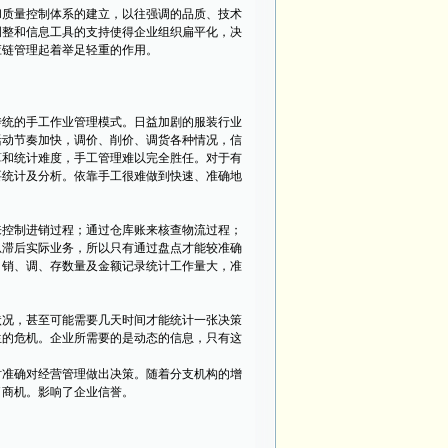
质量控制体系的建立，以往强调的品质、技术
调整和信息工具的支持使得企业组织扁平化，决
应链管理起着举足轻重的作用。
统的手工作业管理模式。日益加剧的服装行业
活动节奏加快，调价、削价、调货各种情况，信
算和统计难度，手工管理难以完全胜任。对于有
要统计及分析。依靠手工很难做到快速、准确地
控制进销过程；通过仓库账来核查物流过程；
息滞后实际业务，所以只有通过盘点才能较准确
、销、调、存数量及金额记录统计工作量大，准
况，甚至可能需要几天时间才能统计一张决策
生的危机。企业所需要的是动态的信息，只有这
准确对经营管理做出决策。随着分支机构的增
了商机。影响了企业信誉。