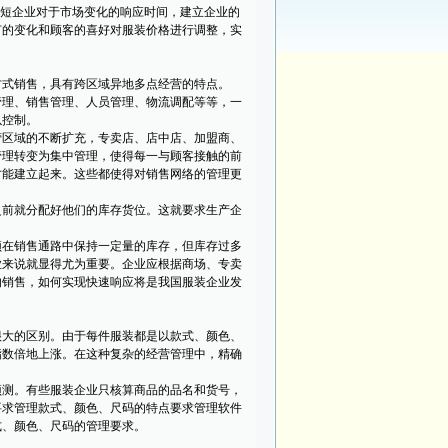
缩短企业对于市场变化的响应时间，建立企业的
节的变化和顾客的喜好对服装价格进行调整，实
式销售，具有跨区域异地多点经营的特点。
理、销售管理、人员管理、物流调配等等，一
以控制。
区域的不断扩充，专卖店、店中店、加盟商、
管理转变为集中管理，使得每一与顾客接触的前
才能建立起来。这些都使得对销售网络的管理更
前就分配好他们的库存货位。这就要求生产企
在销售通路中保持一定量的库存，但库存过多
业来说就显得尤为重要。企业应根据商场、专卖
的销售，如何实现快速响应将是我国服装企业发
大的区别。由于每件服装都是以款式、颜色、
指数倍地上涨。在这种复杂的经营管理中，精确
测。有些服装企业只核算商品的品名和货号，
要求管理款式、颜色、尺码的特点要求管理软件
式、颜色、尺码的管理要求。