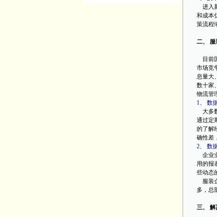
进入新
和成本
策流程
二、 
目前国
市场竞
息量大
数十家
物流管
1、 
大多数
通过定
的了解
确性差
2、 
企业业
用的报
些动态
服装企
多，总
三、 