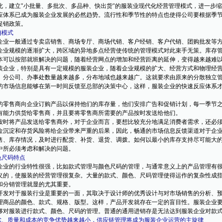
此，建立"小批量、多批次、多品种、快出货"的服装业现代化经营管理模式，进一步
应体系已成为服装企业发展的必然趋势。流行性和季节性的特点也使得公司要根据季
促销政策。
销模式
业一般通过专卖店销售、商场专厅、商场代销、客户经销、客户代销、团购批发等方
业规模的逐渐扩大，跨区域的异地多点经营使传统的管理模式对此束手无策。库存管
本可以按部就班解决的问题，随着经营网点的增加和经营距离的延伸，变得越来越难
企业，特别是具有一定规模的服装企业，随着企业规模的扩大、经营方式和物理经营
、分公司、办事处数量越来越多，分布地域也越来越广。这就要求由原来的分散独立
的市场信息能够在第一时间反馈至总部的决策中心，这样，服装企业的快速反应体系
。
零售商向企业订购产品以保持他们的库存量，他们安排广告和促销计划，每一季节之
有能力供货给零售商，并且要将零售商所需要的产品按时发送给他们。
时将产品发送给零售商外，对于企业而言，要想比较充分地满足消费者需求，还必须
金沉淀和存货风险将给企业带来严重的后果，因此，畅通的市场信息反馈渠道对于企
售、库存情况，及时进行配货、补货、退货、调拨。如何以最小的库存支持尽可能大
中所必须考虑和解决的问题。
色尺码特点
业的行业特性很强，比如款式管理与颜色尺码的管理，与通常意义上的产品管理有很
义的，使服装的经营管理很复杂。大量的款式、颜色、尺码管理使得运作的复杂性成
和分销管理就显的尤其重要。
发对于服装行业是重要的一面，其取决于设计师的优秀设计与对市场销售的分析、预
理商品的颜色、款式、规格、版型。这样，产品开发就存在一定的盲目性。服装企业
够对服装进行款式、颜色、尺码的管理。普通的通用进销存是无法达到服装企业对款
技术、质量和成本的竞争优势越来越小，供应链管理将成为服装企业运营的主旋律