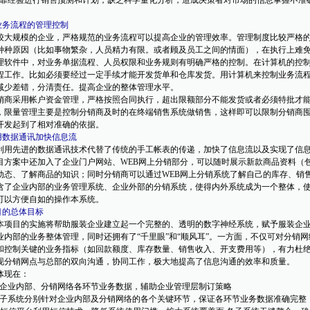
靠经验进行销售预测和计划，缺乏科学量化分析，造成决策者对市场的信息掌握不准
对业务流程的管理控制
大规模的企业，严格规范的业务流程可以提高企业的管理效率。管理制度比较严格的
种种原因（比如事物繁杂，人员精力有限。或者顾及员工之间的情面），在执行上难
软件中，对业务单据流程、人员权限和业务规则有明确严格的控制。在计算机的控制
程工作。比如必须要经过一定手续才能开发货单和仓库发货。用计算机来控制业务流
减少差错，分清责任。提高企业的整体管理水平。
商采用帐户资金管理，严格按照合同执行，超出限额部分不能发货或者必须特批才能
，限量管理主要是控制分销商及时的在终端销售系统做销售，这样即可以限制分销商
开发起到了相对准确的依据。
利用数据通讯加快信息流
用先进的数据通讯技术代替了传统的手工帐表的传递，加快了信息流以及实现了信
方案中还加入了企业门户网站、WEB网上分销部分，可以随时展示新款商品资料（
动态、了解商品的知识；同时分销商可以通过WEB网上分销系统了解自己的库存、销
含了企业内部的业务管理系统、企业外部的分销系统，使得内外系统成为一个整体，
可以方便自如的操作本系统。
目的总体目标
项目的实施将帮助服装企业建立起一个完整的、透明的数字神经系统，赋予服装企业
业内部的业务整体管理，同时还拥有了“千里眼”和“顺风耳”。一方面，不仅可对分销
和控制关键的业务指标（如回款额度、库存数量、销售收入、开支费用等），有力杜
现分销网点与总部的双向沟通，协同工作，极大地提高了信息沟通的效率和质量。
现在：
企业内部、分销网络各环节业务数据，辅助企业管理层制订策略
子系统分别针对企业内部及分销网络的各个关键环节，保证各环节业务数据准确完整