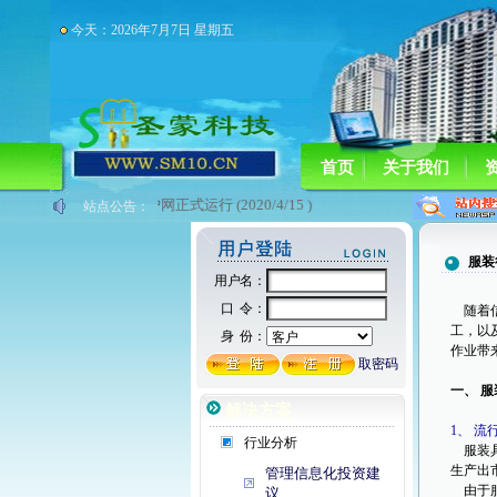
今天：2026年7月7日 星期五
首页
关于我们
圣蒙科技企业门户网正式运行 (2020/4/15 )
站点公告：
服装
随着信
工，以
作业带
一、 
解决方案
1、 流
行业分析
服装具
生产出
管理信息化投资建
由于服
议