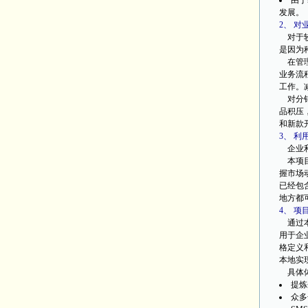
由于
发展。
2、 
对于较
是因为
在管理
业务流
工作。
对分销
品积压
和新款
3、 
企业利
本项目
握市场
已经包
地方都
4、 项
通过本
用于企
格定义
本地实
具体体
提炼
众多