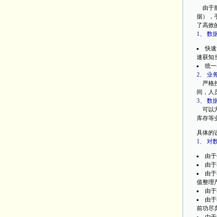
由于服
据），
了高效
1、 数
快速
速获知
统一
2、 业
严格控
间，人
3、 数
可以方
库存等
具体的
1、 
由于
由于
由于
值整理
由于
由于
前功尽